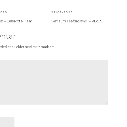
2020
22/08/2025
ub – Das Rote Haar
Set zum Freitag #401 – ABSIS
ntar
rderliche Felder sind mit
*
markiert