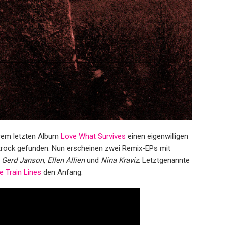
hrem letzten Album
Love What Survives
einen eigenwilligen
trock gefunden. Nun erscheinen zwei Remix-EPs mit
,
Gerd Janson
,
Ellen Allien
und
Nina Kraviz
. Letztgenannte
e Train Lines
den Anfang.