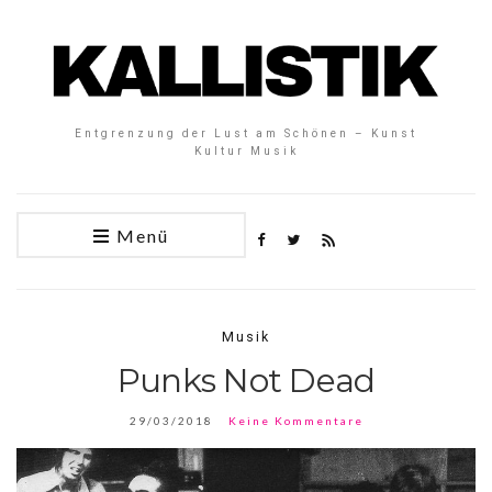
Entgrenzung der Lust am Schönen – Kunst
Kultur Musik
Menü
Musik
Punks Not Dead
29/03/2018
Keine Kommentare