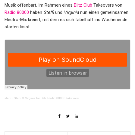
Musik offenbart. Im Rahmen eines
Blitz Club
Takeovers von
Radio 80000
haben
Steffi
und
Virginia
nun einen gemeinsamen
Electro-Mix kreiert, mit dem es sich fabelhaft ins Wochenende
starten lässt.
steffi
·
Steffi X Virginia for Blitz Radio 80000 take over