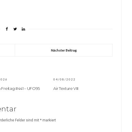
Nächster Beitrag
2026
04/08/2022
 Freitag #441 – UFO95
Air Texture VIII
ntar
rderliche Felder sind mit
*
markiert