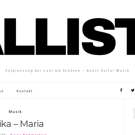
Entgrenzung der Lust am Schönen – Kunst Kultur Musik
ut
Kontakt
Musik
ka – Maria
020
Keine Kommentare