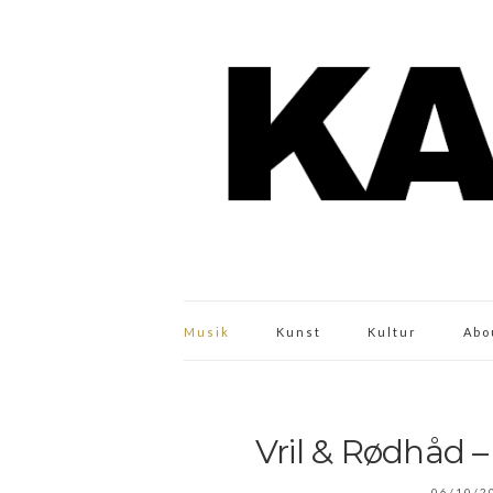
Musik
Kunst
Kultur
Abo
Vril & Rødhåd –
06/10/2