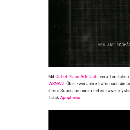
Mit
Out of Place Artefacts
veröffentlichen
WSNWG
. Über zwei Jahre trafen sich die
ihrem Sound, um einen tiefen sowie mystis
Track
Apophenia
.