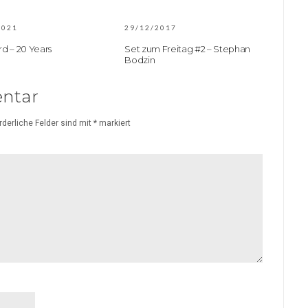
2021
29/12/2017
d – 20 Years
Set zum Freitag #2 – Stephan
Bodzin
ntar
rderliche Felder sind mit
*
markiert