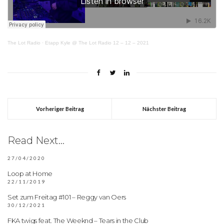
The Lot Radio
·
Etapp Kyle @ The Lot Radio 12 – 12 – 2021
Vorheriger Beitrag
Nächster Beitrag
Read Next...
27/04/2020
Loop at Home
22/11/2019
Set zum Freitag #101 – Reggy van Oers
30/12/2021
FKA twigs feat. The Weeknd – Tears in the Club