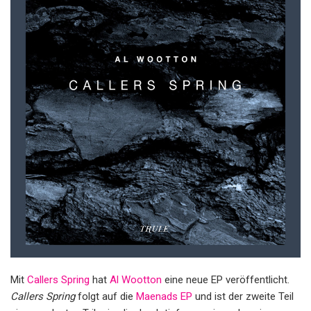
Mit
Callers Spring
hat
Al Wootton
eine neue EP veröffentlicht.
Callers Spring
folgt auf die
Maenads EP
und ist der zweite Teil