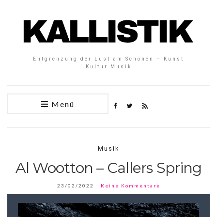
Entgrenzung der Lust am Schönen – Kunst
Kultur Musik
Menü
Musik
Al Wootton – Callers Spring
23/02/2022
Keine Kommentare