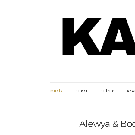
Musik
Kunst
Kultur
Abo
Alewya & Bod