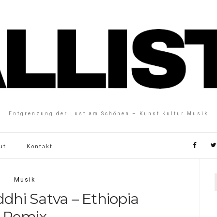
Entgrenzung der Lust am Schönen – Kunst Kultur Musik
ut
Kontakt
Musik
dhi Satva – Ethiopia
Remix