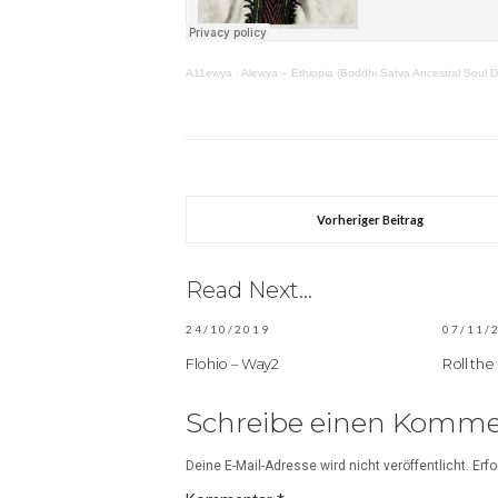
A11ewya
·
Alewya – Ethiopia (Boddhi Satva Ancestral Soul 
Vorheriger Beitrag
Read Next...
24/10/2019
07/11/
Flohio – Way2
Roll the
Schreibe einen Komme
Deine E-Mail-Adresse wird nicht veröffentlicht.
Erfo