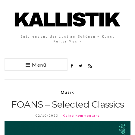
Entgrenzung der Lust am Schönen – Kunst
Kultur Musik
Menü
Musik
FOANS – Selected Classics
02/10/2023
Keine Kommentare