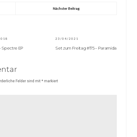
Nächster Beitrag
2018
23/04/2021
– Spectre EP
Set zum Freitag #175 – Paramida
ntar
rderliche Felder sind mit
*
markiert