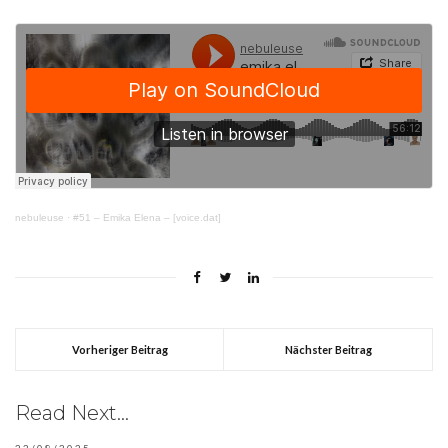
nebuleuse
·
#51 – Emika Elena – [voice.dat]
Vorheriger Beitrag
Nächster Beitrag
Read Next...