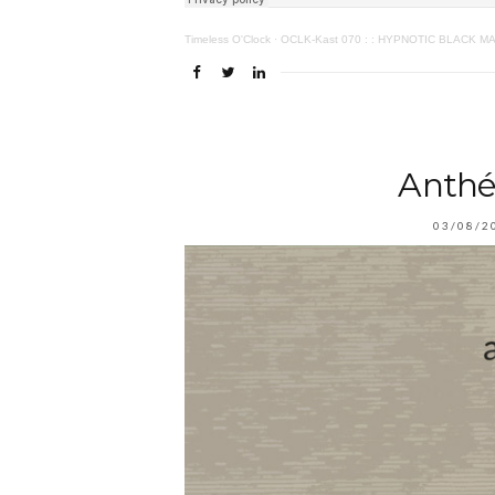
Timeless O'Clock
·
OCLK-Kast 070 : : HYPNOTIC BLACK M
Anthén
03/08/2