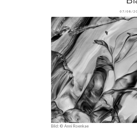
Bl
07/08/2
Bild: © Anni Roenkae