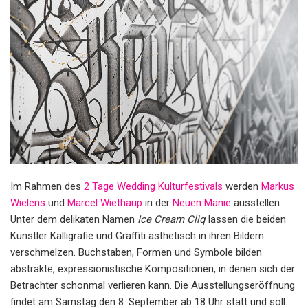
Im Rahmen des
2 Tage Wedding Kulturfestivals
werden
Markus
Wielens
und
Marcel Wiethaup
in der
Neuen Manie
ausstellen.
Unter dem delikaten Namen
Ice Cream Cliq
lassen die beiden
Künstler Kalligrafie und Graffiti ästhetisch in ihren Bildern
verschmelzen. Buchstaben, Formen und Symbole bilden
abstrakte, expressionistische Kompositionen, in denen sich der
Betrachter schonmal verlieren kann. Die Ausstellungseröffnung
findet am Samstag den 8. September ab 18 Uhr statt und soll