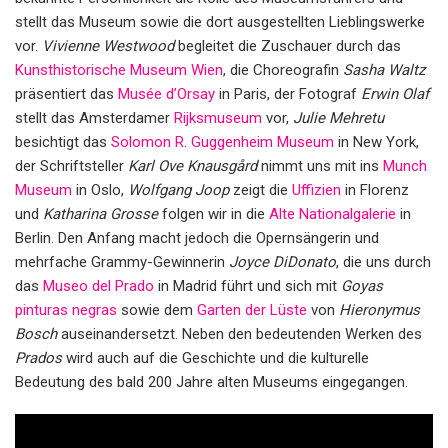
stellt das Museum sowie die dort ausgestellten Lieblingswerke
vor.
Vivienne Westwood
begleitet die Zuschauer durch das
Kunsthistorische Museum Wien
, die Choreografin
Sasha Waltz
präsentiert das
Musée d’Orsay
in Paris, der Fotograf
Erwin Olaf
stellt das Amsterdamer
Rijksmuseum
vor,
Julie Mehretu
besichtigt das
Solomon R. Guggenheim Museum
in New York,
der Schriftsteller
Karl Ove Knausgård
nimmt uns mit ins
Munch
Museum
in Oslo,
Wolfgang Joop
zeigt die
Uffizien
in Florenz
und
Katharina Grosse
folgen wir in die
Alte Nationalgalerie
in
Berlin. Den Anfang macht jedoch die Opernsängerin und
mehrfache Grammy-Gewinnerin
Joyce DiDonato
, die uns durch
das
Museo del Prado
in Madrid führt und sich mit
Goyas
pinturas negras
sowie dem
Garten der Lüste
von
Hieronymus
Bosch
auseinandersetzt. Neben den bedeutenden Werken des
Prados
wird auch auf die Geschichte und die kulturelle
Bedeutung des bald 200 Jahre alten Museums eingegangen.