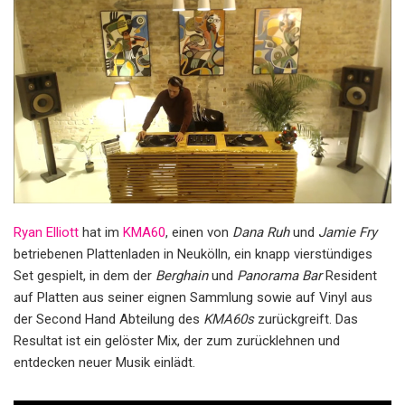
Ryan Elliott
hat im
KMA60
, einen von
Dana Ruh
und
Jamie Fry
betriebenen Plattenladen in Neukölln, ein knapp vierstündiges
Set gespielt, in dem der
Berghain
und
Panorama Bar
Resident
auf Platten aus seiner eignen Sammlung sowie auf Vinyl aus
der Second Hand Abteilung des
KMA60s
zurückgreift. Das
Resultat ist ein gelöster Mix, der zum zurücklehnen und
entdecken neuer Musik einlädt.