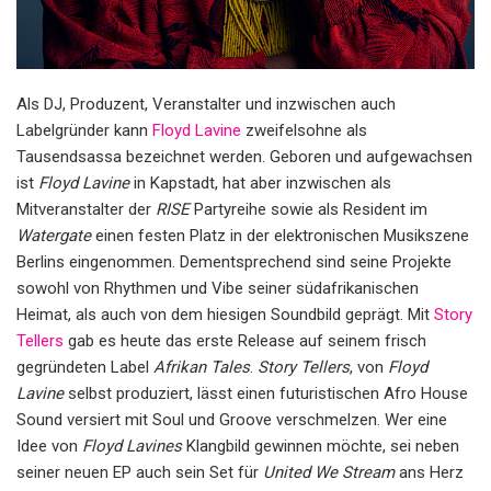
Als DJ, Produzent, Veranstalter und inzwischen auch
Labelgründer kann
Floyd Lavine
zweifelsohne als
Tausendsassa bezeichnet werden. Geboren und aufgewachsen
ist
Floyd Lavine
in Kapstadt, hat aber inzwischen als
Mitveranstalter der
RISE
Partyreihe sowie als Resident im
Watergate
einen festen Platz in der elektronischen Musikszene
Berlins eingenommen. Dementsprechend sind seine Projekte
sowohl von Rhythmen und Vibe seiner südafrikanischen
Heimat, als auch von dem hiesigen Soundbild geprägt. Mit
Story
Tellers
gab es heute das erste Release auf seinem frisch
gegründeten Label
Afrikan Tales
.
Story Tellers
, von
Floyd
Lavine
selbst produziert, lässt einen futuristischen Afro House
Sound versiert mit Soul und Groove verschmelzen. Wer eine
Idee von
Floyd Lavines
Klangbild gewinnen möchte, sei neben
seiner neuen EP auch sein Set für
United We Stream
ans Herz