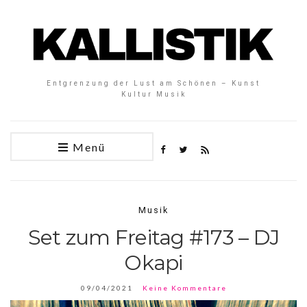
Entgrenzung der Lust am Schönen – Kunst
Kultur Musik
Menü
Musik
Set zum Freitag #173 – DJ
Okapi
09/04/2021
Keine Kommentare