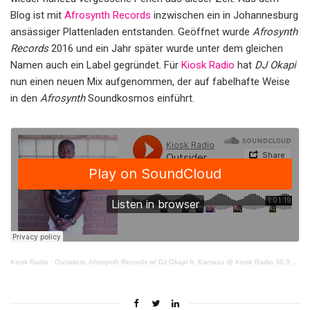
Blog ist mit
Afrosynth Records
inzwischen ein in Johannesburg
ansässiger Plattenladen entstanden. Geöffnet wurde
Afrosynth
Records
2016 und ein Jahr später wurde unter dem gleichen
Namen auch ein Label gegründet. Für
Kiosk Radio
hat
DJ Okapi
nun einen neuen Mix aufgenommen, der auf fabelhafte Weise
in den
Afrosynth
Soundkosmos einführt.
Kiosk Radio
·
Outsiders: Afrosynth Records w/ DJ Okapi ft. Kamazu @ Kiosk Radio 30.03.2021