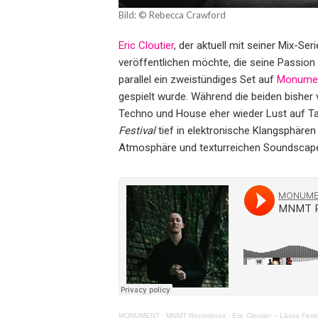
Bild: © Rebecca Crawford
Eric Cloutier
, der aktuell mit seiner Mix-Ser
veröffentlichen möchte, die seine Passion
parallel ein zweistündiges Set auf
Monume
gespielt wurde. Während die beiden bisher 
Techno und House eher wieder Lust auf T
Festival
tief in elektronische Klangsphären
Atmosphäre und texturreichen Soundscap
MONUMENT
·
MNMT Recordings : Eric Cloutier – Lāsya Fest