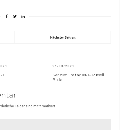
Nächster Beitrag
2021
26/03/2021
 21
Set zum Freitag #171 – Russell E.L.
Butler
ntar
rderliche Felder sind mit
*
markiert