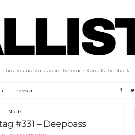
Entgrenzung der Lust am Schönen – Kunst Kultur Musik
ut
Kontakt
Musik
tag #331 – Deepbass
024
Keine Kommentare