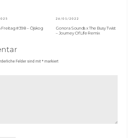
2025
26/01/2022
 Freitag #398 – Öjskog
Gonora Sounds x The Busy Twist
– Journey Of Life Remix
ntar
rderliche Felder sind mit
*
markiert