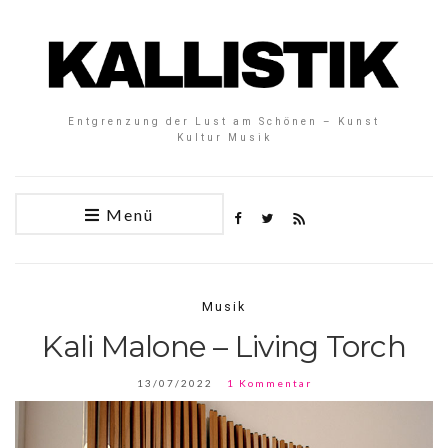
Entgrenzung der Lust am Schönen – Kunst
Kultur Musik
Menü
Musik
Kali Malone – Living Torch
13/07/2022
1 Kommentar