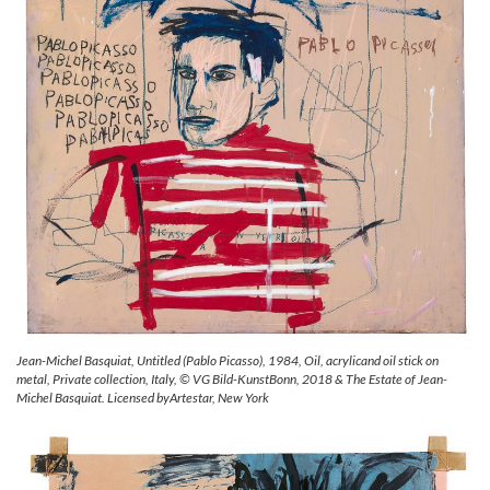
Jean-Michel Basquiat, Untitled (Pablo Picasso), 1984, Oil, acrylicand oil stick on
metal, Private collection, Italy, © VG Bild-KunstBonn, 2018 & The Estate of Jean-
Michel Basquiat. Licensed byArtestar, New York