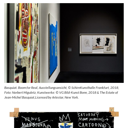
Basquiat. Boom for Real, Ausstellungsansicht, © SchirnKunsthalle Frankfurt, 2018,
Foto: Norbert Miguletz, Kunstwerke: © VG Bild-Kunst Bonn, 2018 & The Estate of
Jean-Michel Basquiat,Licensed by Artestar, New York.