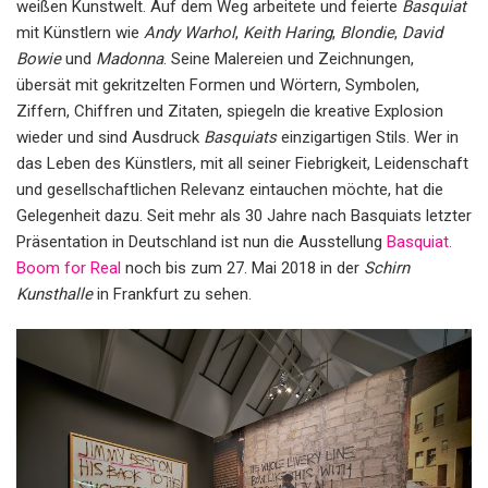
weißen Kunstwelt. Auf dem Weg arbeitete und feierte
Basquiat
mit Künstlern wie
Andy Warhol
,
Keith Haring
,
Blondie
,
David
Bowie
und
Madonna
. Seine Malereien und Zeichnungen,
übersät mit gekritzelten Formen und Wörtern, Symbolen,
Ziffern, Chiffren und Zitaten, spiegeln die kreative Explosion
wieder und sind Ausdruck
Basquiats
einzigartigen Stils. Wer in
das Leben des Künstlers, mit all seiner Fiebrigkeit, Leidenschaft
und gesellschaftlichen Relevanz eintauchen möchte, hat die
Gelegenheit dazu. Seit mehr als 30 Jahre nach Basquiats letzter
Präsentation in Deutschland ist nun die Ausstellung
Basquiat.
Boom for Real
noch bis zum 27. Mai 2018 in der
Schirn
Kunsthalle
in Frankfurt zu sehen.