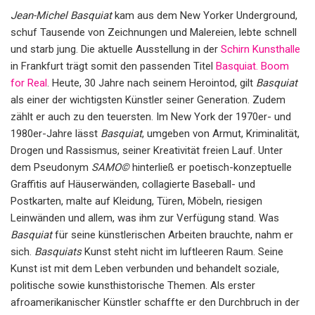
Jean-Michel Basquiat
kam aus dem New Yorker Underground,
schuf Tausende von Zeichnungen und Malereien, lebte schnell
und starb jung. Die aktuelle Ausstellung in der
Schirn Kunsthalle
in Frankfurt trägt somit den passenden Titel
Basquiat. Boom
for Real
. Heute, 30 Jahre nach seinem Herointod, gilt
Basquiat
als einer der wichtigsten Künstler seiner Generation. Zudem
zählt er auch zu den teuersten. Im New York der 1970er- und
1980er-Jahre lässt
Basquiat
, umgeben von Armut, Kriminalität,
Drogen und Rassismus, seiner Kreativität freien Lauf. Unter
dem Pseudonym
SAMO©
hinterließ er poetisch-konzeptuelle
Graffitis auf Häuserwänden, collagierte Baseball- und
Postkarten, malte auf Kleidung, Türen, Möbeln, riesigen
Leinwänden und allem, was ihm zur Verfügung stand. Was
Basquiat
für seine künstlerischen Arbeiten brauchte, nahm er
sich.
Basquiats
Kunst steht nicht im luftleeren Raum. Seine
Kunst ist mit dem Leben verbunden und behandelt soziale,
politische sowie kunsthistorische Themen. Als erster
afroamerikanischer Künstler schaffte er den Durchbruch in der