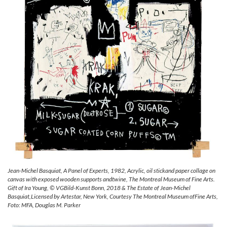
Jean-Michel Basquiat, A Panel of Experts, 1982, Acrylic, oil stickand paper collage on
canvas with exposed wooden supports andtwine, The Montreal Museum of Fine Arts.
Gift of Ira Young, © VGBild-Kunst Bonn, 2018 & The Estate of Jean-Michel
Basquiat,Licensed by Artestar, New York, Courtesy The Montreal Museum ofFine Arts,
Foto: MFA, Douglas M. Parker