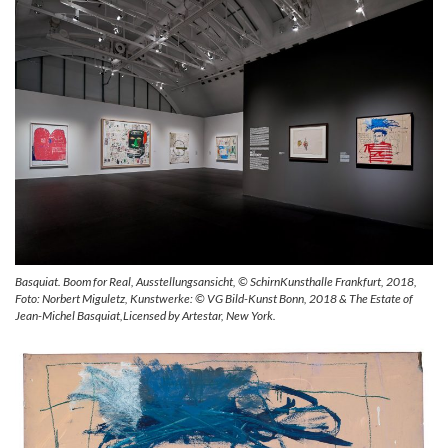
Basquiat. Boom for Real, Ausstellungsansicht, © SchirnKunsthalle Frankfurt, 2018,
Foto: Norbert Miguletz, Kunstwerke: © VG Bild-Kunst Bonn, 2018 & The Estate of
Jean-Michel Basquiat,Licensed by Artestar, New York.