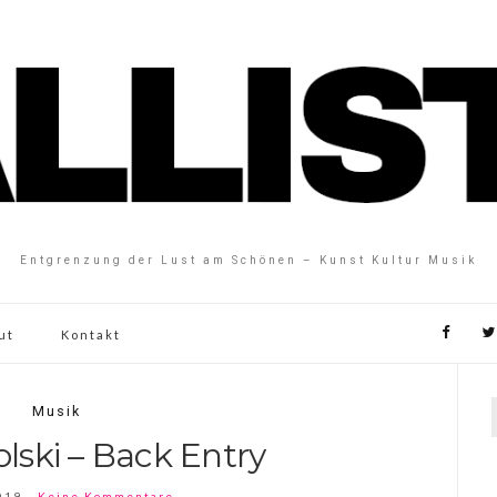
Entgrenzung der Lust am Schönen – Kunst Kultur Musik
ut
Kontakt
Musik
lski – Back Entry
019
Keine Kommentare