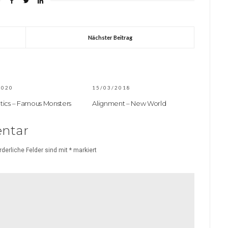
Nächster Beitrag
2020
15/03/2018
ics – Famous Monsters
Alignment – New World
ntar
rderliche Felder sind mit
*
markiert