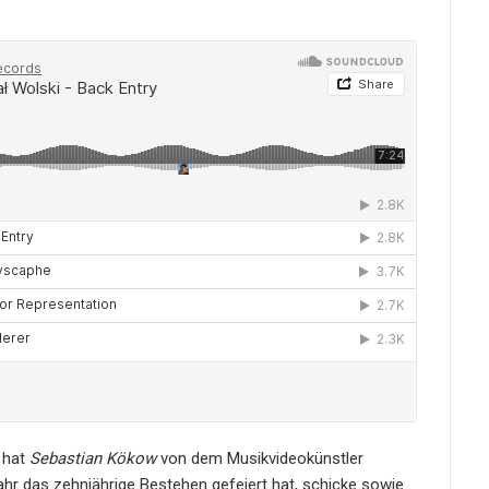
hat
Sebastian Kökow
von dem Musikvideokünstler
ahr das zehnjährige Bestehen gefeiert hat, schicke sowie