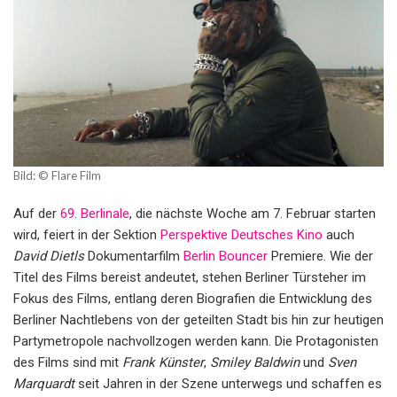
Bild: © Flare Film
Auf der
69. Berlinale
, die nächste Woche am 7. Februar starten
wird, feiert in der Sektion
Perspektive Deutsches Kino
auch
David Dietls
Dokumentarfilm
Berlin Bouncer
Premiere. Wie der
Titel des Films bereist andeutet, stehen Berliner Türsteher im
Fokus des Films, entlang deren Biografien die Entwicklung des
Berliner Nachtlebens von der geteilten Stadt bis hin zur heutigen
Partymetropole nachvollzogen werden kann. Die Protagonisten
des Films sind mit
Frank Künster
,
Smiley Baldwin
und
Sven
Marquardt
seit Jahren in der Szene unterwegs und schaffen es